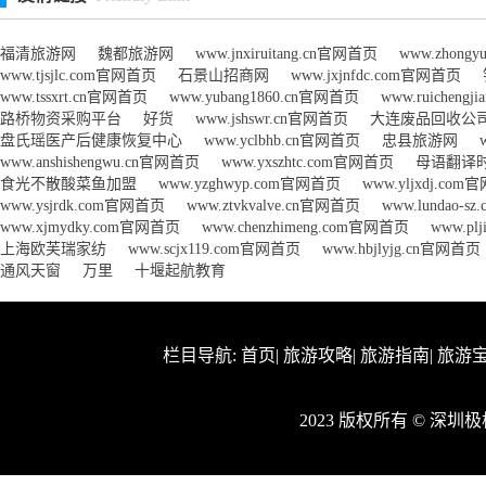
福清旅游网
魏都旅游网
www.jnxiruitang.cn官网首页
www.zhongy
www.tjsjlc.com官网首页
石景山招商网
www.jxjnfdc.com官网首页
www.tssxrt.cn官网首页
www.yubang1860.cn官网首页
www.ruichengj
路桥物资采购平台
好货
www.jshswr.cn官网首页
大连废品回收公
盘氏瑶医产后健康恢复中心
www.yclbhb.cn官网首页
忠县旅游网
www.anshishengwu.cn官网首页
www.yxszhtc.com官网首页
母语翻译
食光不散酸菜鱼加盟
www.yzghwyp.com官网首页
www.yljxdj.co
www.ysjrdk.com官网首页
www.ztvkvalve.cn官网首页
www.lundao-
www.xjmydky.com官网首页
www.chenzhimeng.com官网首页
www.pl
上海欧芙瑞家纺
www.scjx119.com官网首页
www.hbjlyjg.cn官网首页
通风天窗
万里
十堰起航教育
栏目导航:
首页
|
旅游攻略
|
旅游指南
|
旅游
2023 版权所有 © 深